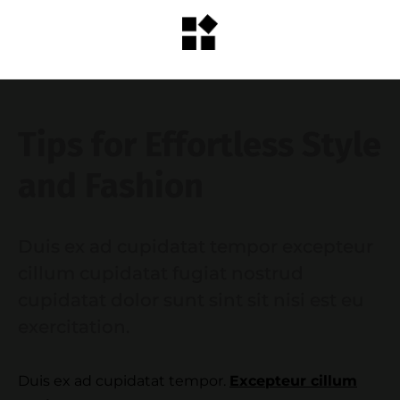
Tips for Effortless Style
and Fashion
Duis ex ad cupidatat tempor excepteur
cillum cupidatat fugiat nostrud
cupidatat dolor sunt sint sit nisi est eu
exercitation.
Duis ex ad cupidatat tempor.
Excepteur cillum